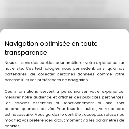
Tous les bois de structure infestés sont traités par
injection sur toute leur longueur. Tous les bois de
structure en contact avec la maçonnerie sont traités par
injection sur toute leur longueur.
Application de surface : Tous les bois de structure
reçoivent une double application de surface.
Traitement des bois de menuiseries : Bois dormants de
Nous utilisons des cookies pour améliorer votre expérience sur
porte, dormants de fenêtre, plinthes, lambris boiseries……
notre site. Ces technologies nous permettent, ainsi qu'à nos
partenaires, de collecter certaines données comme votre
adresse IP et vos préférences de navigation.
Ces informations servent à personnaliser votre expérience,
mesurer notre audience et afficher des publicités pertinentes.
Les cookies essentiels au fonctionnement du site sont
automatiquement activés. Pour tous les autres, votre accord
est nécessaire. Vous gardez le contrôle : acceptez, refusez ou
modifiez vos préférences à tout moment via les paramètres de
cookies.