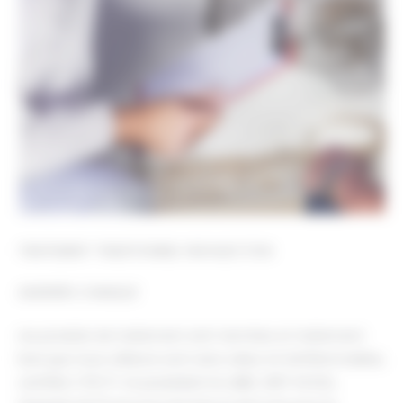
TRAITEMENT TRADITIONNEL PAR INJECTION
BARRIÈRE CHIMIQUE
Les produits de traitement anti-termites et traitement
bois que nous utilisons sont sans odeur et ininflammables,
certifiés CTB-P+ et possédant le LABEL VERT EXCELL.