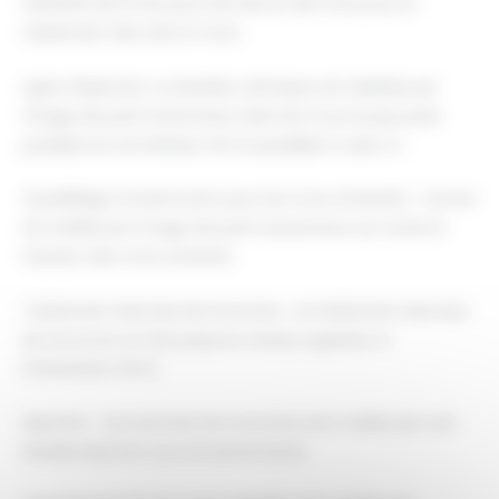
Garantie de 10 ans pour les bois et de 5 ans pour le
traitement des sols et murs.
Ligne d’injection: La barrière chimique est réalisée par
forage de puits horizontaux dans les murs le plus près
possible du sol intérieur fini et parallèle à celui-ci.
Quadrillage (notamment pour les murs enterrés) : L’écran
est réalisé par forage de puits horizontaux sur toute la
hauteur des murs enterrés.
Traitement des bois de structure : Le traitement des bois
de structure se fait jusqu’au niveau supérieur à
l’infestation (N+1)
Injection : tous les bois de structure sont traités par une
double injection aux encastrements.