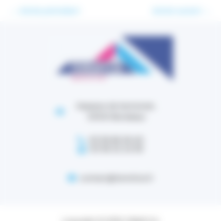
←
Article précédent
Article suivant
→
Impasse de lestonnat,
33100 Bordeaux
05 56 86 38 40
05 56 32 24 95
contact@termitox.fr