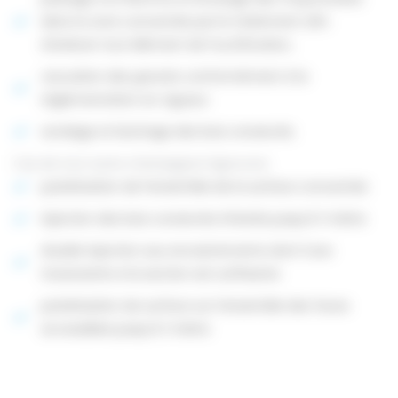
dans la zone concernée par le traitement afin
d’enlever tout élément de fructification,
vacuation des gravats conformément à la
réglementation en vigueur.
sondage et bûchage des bois conservés.
Cas de tout autre champignon lignovore
pulvérisation de l’ensemble de la surface concernée
injection des bois conservés infestés jusqu’à 1 mètre
double injection aux encastrements dont l’une
traversante si la section est suffisante
pulvérisation de surface sur l’ensemble des faces
accessibles jusqu’à 1 mètre