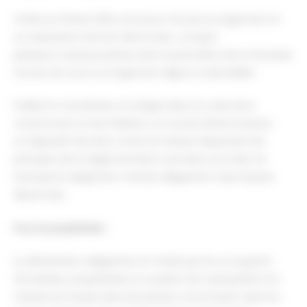
Votée en février 2014, la loi pour l’accès au logement et
un urbanisme rénové, dite loi Alur, compte
plusieurs mesures phares dont la première vise à favoriser
l’accès de tous à un logement digne et abordable.
Publié en mai dernier et intégré dans le code de la
construction et de l’habitat, un nouvel article instaure
un dispositif de lutte contre la mérule. Reprenant les
principes de la réglementation termites, la loi Alur ne
rend pas le diagnostic mérule obligatoire mais impose
désormais :
Pour le propriétaire :
La déclaration obligatoire en mairie par les occupants
(locataires, propriétaires ou syndics de copropriété si la
mérule est située dans les parties communes), dès lors