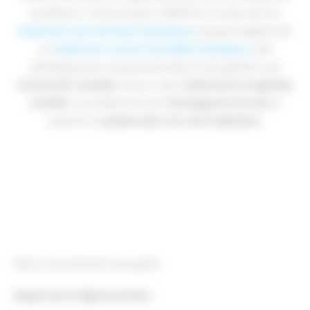
ventilation. C’est pourquoi TERMITOX, en plus de son
traitement anti termites à Bordeaux
, propose également
un
traitement contre l’humidité à Bordeaux
, afin
d’éradiquer les causes profondes et de garantir une
intervention durable
. Grâce à des
traitements fongicides
certifiés
, nous éliminons les
champignons du bois
et
assurons la
préservation de votre habitation
.
Mieux vaut prévenir que guérir
Rappel de la réglementation
: