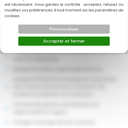
est nécessaire. Vous gardez le contrôle : acceptez, refusez ou
modifiez vos préférences à tout moment via les paramètres de
cookies.
Personnaliser
Accepter et fermer
Le traitement curatif du champignon comprend
La dépose des revêtements masquant les surfaces à
traiter non adhérentes,
piquage des enduits, dégarnissage des joints,
passage à la flamme et brossage des maçonneries
dans la zone concernée par le traitement afin
d’enlever tout élément de fructification,
vacuation des gravats conformément à la
réglementation en vigueur.
sondage et bûchage des bois conservés.