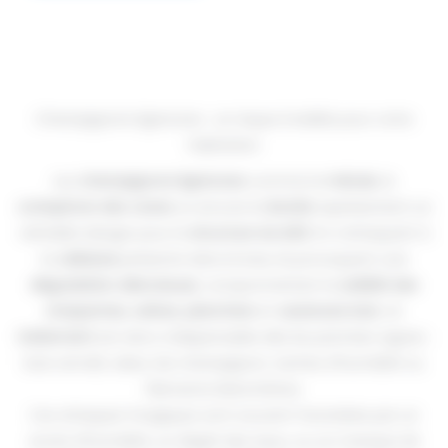
Champignons lignivores : un risque invisible pour votre
habitation
Les
champignons lignivores
comme la
mérule
, le
coniophore des caves
ou encore la
lenzite
représentent un
véritable danger pour la
structure du bâti
. En s’attaquant à
la
cellulose
présente dans le bois, ils provoquent une
dégradation silencieuse
, compromettant la
solidité des
charpentes
,
solives
,
planchers
et
ossatures bois
. Un
traitement
est donc indispensable dès les premiers signes :
bois ramolli, odeur de champignon, taches d’humidité ou
filaments blanchâtres.
Ces attaques fongiques sont souvent favorisées par un
excès d’humidité, un dégât des eaux, ou un manque de