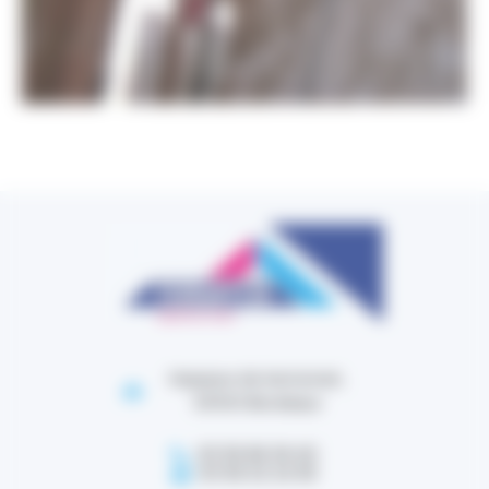
Impasse de lestonnat,
33100 Bordeaux
05 56 86 38 40
05 56 32 24 95