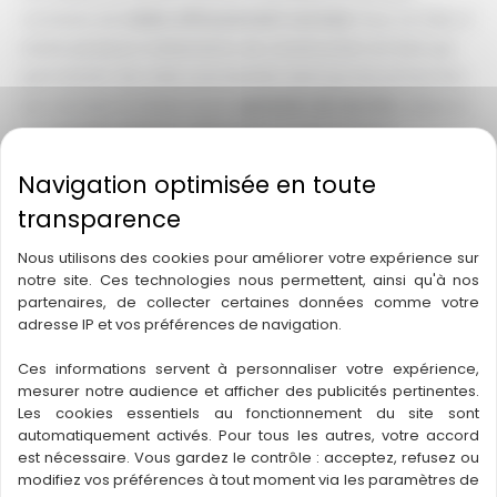
conteste de
traiter efficacement vos bois
. Pour ce faire, il
existe plusieurs traitements de construction en bois qui
permettent de créer une barrière ainsi qu’une protection
sur vos bois et éviter toute
agression de termite
. Grâce à
une
barrière physico-chimique
qui agit comme
protection
, votre
bois
est protégé des
attaques de
termite
. Vous avez également la possibilité de recourir au
traitement de termites par appât
. Cette solution permet
entre autres d’éradiquer efficacement l’
infestation
de
Nous utilisons des cookies pour améliorer votre expérience sur
colonie de termites
et évite ainsi la récidive du problème.
notre site. Ces technologies nous permettent, ainsi qu'à nos
partenaires, de collecter certaines données comme votre
En effet, généralement, les
termites
vivent en colonie et
adresse IP et vos préférences de navigation.
la présence d’un nombre conséquent de ces
insectes
suppose l’existence d’une colonie dans votre maison.
Ces informations servent à personnaliser votre expérience,
mesurer notre audience et afficher des publicités pertinentes.
C’est pourquoi, afin d’éradiquer le problème, il est
Les cookies essentiels au fonctionnement du site sont
nécessaire de s’attaquer directement à la
colonie de
automatiquement activés. Pour tous les autres, votre accord
termites
. Pour le
traitement de termites sur des
est nécessaire. Vous gardez le contrôle : acceptez, refusez ou
modifiez vos préférences à tout moment via les paramètres de
constructions neuves
, il existe également plusieurs