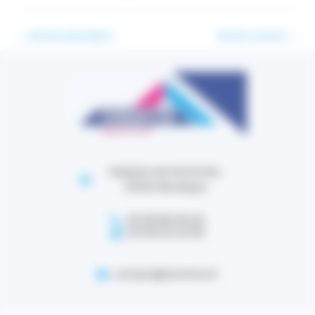
←
Article précédent
Article suivant
→
Impasse de lestonnat,
33100 Bordeaux
05 56 86 38 40
05 56 32 24 95
contact@termitox.fr