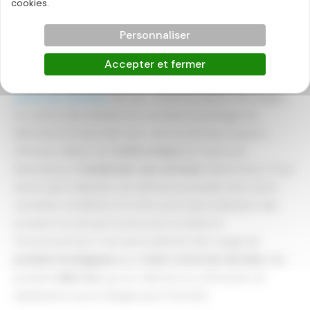
cookies.
produits curatifs
pour restaurer et
protéger le bois
.
D’ailleurs, afin de mieux
protéger le bois
, il est nécessaire
Personnaliser
d’appliquer un
traitement de bois
dès le début afin
d’accroître la longévité de celui-ci et de le protéger des
Accepter et fermer
agressions. Il existe également d’autres moyens de
lutter
contre les termites
tels que mettre en place des pièges
en carton afin d’attirer les termites et protéger les
éléments en bois, bien que cela ne soit pas toujours
efficace. Utiliser de l’
acide borique
est aussi une
alternative à l’
éradication
des termites
. Néanmoins, il faut
savoir que l’utilisation de différents produits doit suivre
certaines conditions. En effet, pour que l’utilisation des
produits ne soit pas nocive pour la santé et
l’environnement, il est primordial de faire usage de
produits écologiques
pour
lutter contre les termites
, des
produits
label vert,
qui au-delà de son efficacité, ne
représente aucun danger pour l’humain.