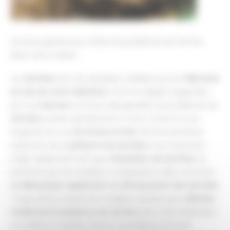
Les bons gestes pour traiter les problèmes de termite
dans votre maison
Les
termites
sont de véritables nuisibles pour les
éléments
en bois de votre habitation
. Entre les dégâts engendrés
par ces
insectes
et le bruit désagréable, les problèmes de
termites
nuisent grandement à votre confort et à la
longévité de vos
structures en bois
. Dès les premières
suspicions de la
présence de termites
, il est important
d’agir rapidement afin que l’
infestation
de termites
ne
prennent pas une ampleur conséquente. Mais comment
se débarrasser rapidement et efficacement des termites
? Aujourd’hui, il existe de multiples solutions pour
éliminer
totalement la présence de termite
dans votre habitation.
La meilleure manière d’éviter le problème est sans