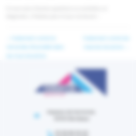
Si vous avez d'autres questions ou souhaitez un
diagnostic, n'hésitez pas à nous contacter !
←
Traitement contre la
Traitement contre les
remontée d’humidité dans
insectes Arcachon
→
les murs Arcachon
Impasse de lestonnat,
33100 Bordeaux
05 56 86 38 40