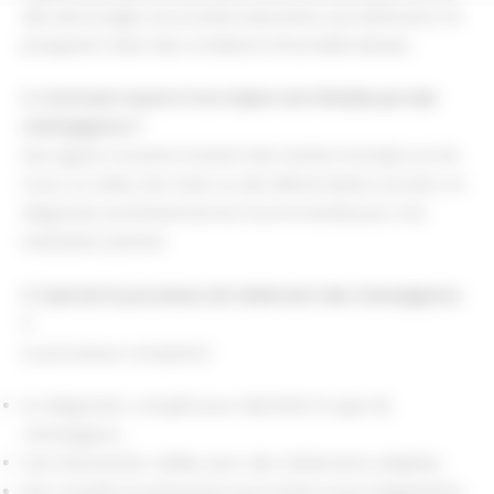
des dommages structurels importants aux bâtiments. Ils
prospèrent dans des conditions d'humidité élevée.
2. Comment savoir si ma maison est infestée par des
champignons ?
Des signes courants incluent des taches humides sur les
murs, un odeur de moisi, ou des déformations du bois. Un
diagnostic professionnel est recommandé pour une
évaluation précise.
3. Quel est le processus de traitement des champignons
?
Le processus comprend :
Un diagnostic complet pour identifier le type de
champignon.
Une intervention ciblée avec des traitements adaptés.
Des conseils en prévention pour éviter toute réapparition.