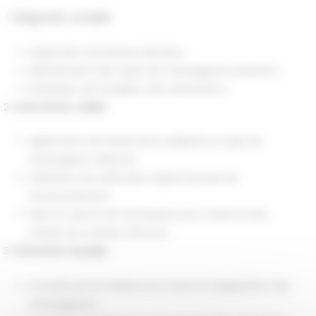
Diagnostic complet
Inspection minutieuse des lieux.
Identification des types de champignons présents.
Évaluation de l'ampleur des infestations.
Intervention ciblée
Application de traitements adaptés au type de
champignon détecté.
Utilisation de méthodes respectueuses de
l'environnement.
Mise en œuvre de techniques pour traiter le bois
infesté de manière efficace.
Prévention durable
Conseils personnalisés pour éviter la réapparition des
champignons.