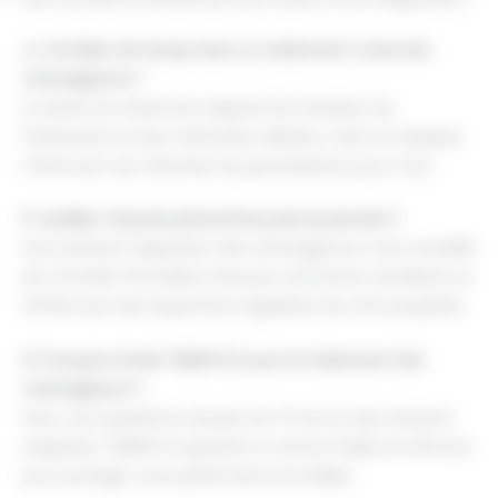
4. Combien de temps dure un traitement contre les
champignons ?
La durée du traitement dépend de l'ampleur de
l'infestation et des méthodes utilisées, mais nos équipes
s'efforcent de minimiser les perturbations pour vous.
5. Quelles mesures préventives puis-je prendre ?
Pour prévenir l'apparition des champignons, il est conseillé
de contrôler l'humidité, d'assurer une bonne ventilation et
d'effectuer des inspections régulières de votre propriété.
6. Pourquoi choisir TERMITOX pour le traitement des
champignons ?
Avec une expérience de plus de 70 ans et des solutions
adaptées, TERMITOX garantit un service fiable et efficace
pour protéger votre patrimoine immobilier.