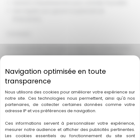
Solutions d’assainissement pour contrôler l'humidité.
Suivi régulier pour garantir la pérennité de
l’intervention.
Conclusion
Ne laissez pas les champignons lignivores compromettre
la sécurité et la valeur de votre patrimoine immobilier !
Avec
TERMITOX
, vous bénéficiez d'une expertise reconnue
depuis plus de 70 ans, spécialisée dans le traitement des
champignons. Protégez votre maison et assurez sa
durabilité grâce à nos solutions adaptées.
Nous utilisons des cookies pour améliorer votre expérience sur
notre site. Ces technologies nous permettent, ainsi qu'à nos
Voici un aperçu des services que nous proposons :
partenaires, de collecter certaines données comme votre
adresse IP et vos préférences de navigation.
Service
Description
Ces informations servent à personnaliser votre expérience,
mesurer notre audience et afficher des publicités pertinentes.
Les cookies essentiels au fonctionnement du site sont
Diagnostic
Inspection minutieuse pour identifier