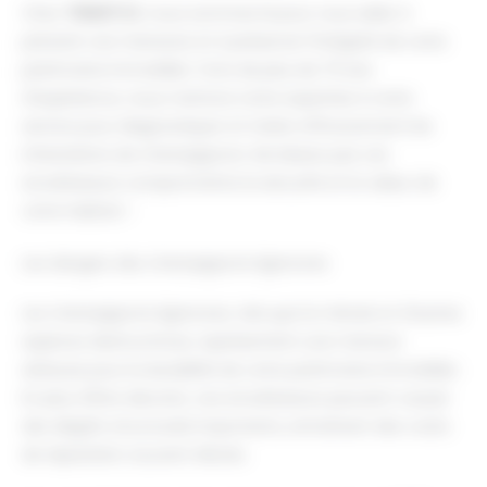
Chez
TERMITOX
, nous sommes là pour vous aider à
prévenir ces menaces et à préserver l'intégrité de votre
patrimoine immobilier. Forts de plus de 70 ans
d'expérience, nous mettons notre expertise à votre
service pour diagnostiquer et traiter efficacement les
infestations de champignons. Ne laissez pas ces
envahisseurs compromettre la sécurité et la valeur de
votre habitat !
Les dangers des champignons lignivores
Les champignons lignivores, tels que la mérule et d'autres
espèces destructrices, représentent une menace
sérieuse pour la durabilité de votre patrimoine immobilier.
En plus d'être discrets, ces envahisseurs peuvent causer
des dégâts structurels importants, entraînant des coûts
de réparation souvent élevés.