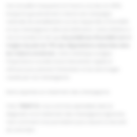
Une actualité marquante en France a eu lieu en 2003,
lorsque le gouvernement a lancé une campagne
nationale de sensibilisation sur les risques liés à l'humidité
et aux champignons dans les bâtiments. Cette initiative a
mis en lumière le fait que
les problèmes d’humidité sont à
l’origine de près de 70% des dégradations observées dans
les maisons anciennes
. Cette statistique souligne
l'importance cruciale d'une intervention rapide et
efficace pour prévenir l'infestation et les dommages
causés par ces champignons.
Notre expertise en traitement des champignons
Chez
TERMITOX
, nous sommes spécialisés dans le
diagnostic et le traitement des champignons lignivores.
Voici comment nous procédons pour assurer la sécurité
de votre bien :