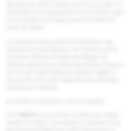
apercevez des taches sombres sur les murs du salon. Ce
qui semblait être un petit problème est en réalité le signe
d'une infestation de moisissure, prête à s'installer et à
causer des dégâts.
La moisissure n'est pas seulement inesthétique ; elle
représente un réel danger pour votre santé et celle de
vos proches. Elle peut provoquer des allergies, des
irritations respiratoires et même des infections. De plus, si
elle n'est pas traitée rapidement, elle peut fragiliser la
structure de votre maison, engendrant des réparations
coûteuses et complexes.
Nos solutions de traitement contre la moisissure
Chez
TERMITOX
, nous sommes conscients que chaque
situation est unique. C'est pourquoi nous proposons une
approche personnalisée pour traiter efficacement la