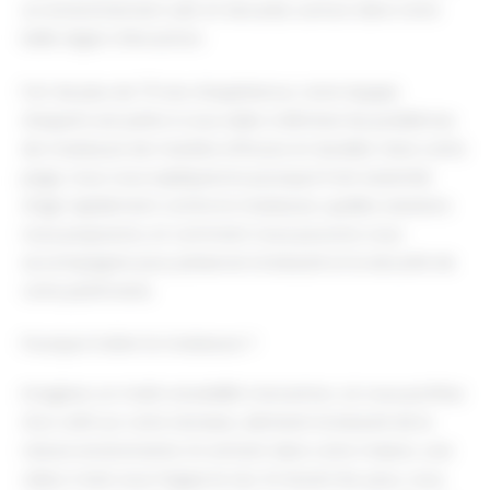
un environnement sain et sécurisé, surtout dans notre
belle région d'Arcachon.
Fort de plus de 70 ans d’expérience, notre équipe
d’experts est prête à vous aider à éliminer les problèmes
de moisissure de manière efficace et durable. Dans cette
page, nous vous expliquerons pourquoi il est essentiel
d’agir rapidement contre la moisissure, quelles solutions
nous proposons, et comment nous pouvons vous
accompagner pour préserver la beauté et la sécurité de
votre patrimoine.
Pourquoi traiter la moisissure ?
Imaginez un matin ensoleillé à Arcachon, où vous profitez
d'un café sur votre terrasse, admirant la beauté de la
nature environnante. En entrant dans votre maison, une
odeur moisi vous frappe le nez. En levant les yeux, vous