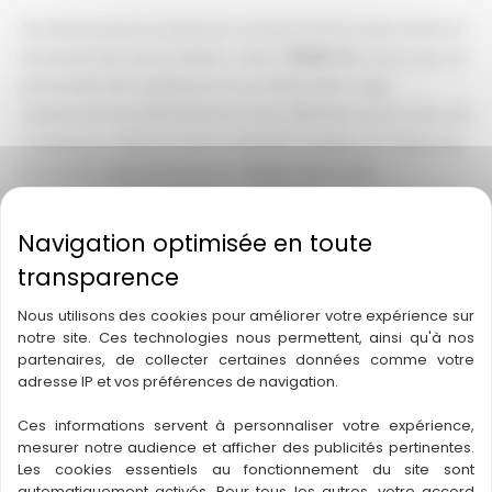
Ne laissez pas la moisissure compromettre votre santé et
la beauté de votre maison ! Avec
TERMITOX
, vous avez un
partenaire de confiance à vos côtés, prêt à agir
rapidement et efficacement pour éliminer toute trace de
moisissure. Grâce à notre expertise acquise au fil des ans
et à notre approche personnalisée, nous vous
garantissons des résultats durables.
Il est temps d’agir pour protéger votre patrimoine
immobilier et offrir à votre famille un environnement sain
et agréable. N’attendez pas que le problème s’aggrave :
Nous utilisons des cookies pour améliorer votre expérience sur
notre site. Ces technologies nous permettent, ainsi qu'à nos
contactez-nous dès aujourd'hui pour un diagnostic
partenaires, de collecter certaines données comme votre
complet et découvrez toutes nos solutions adaptées à
adresse IP et vos préférences de navigation.
vos besoins. Ensemble, faisons de votre maison un lieu sûr
et serein !
Ces informations servent à personnaliser votre expérience,
mesurer notre audience et afficher des publicités pertinentes.
Les cookies essentiels au fonctionnement du site sont
FAQ
automatiquement activés. Pour tous les autres, votre accord