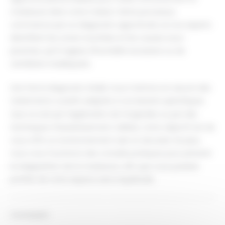
moisissure dans votre maison. Notre processus
commence par un diagnostic approfondi, où nos experts
identifient les zones touchées et les causes sous-
jacentes, qu'il s'agisse d'humidité excessive ou de
ventilation inadéquate.
Une fois le diagnostic établi, nous mettons en œuvre des
traitements curatifs adaptés à vos besoins spécifiques.
Que ce soit par l'application de fongicides ou par des
techniques d'assainissement ciblées, notre objectif est de
vous offrir un environnement sain et sécurisé. De plus,
nous vous fournirons des conseils pratiques pour prévenir
la réapparition de la moisissure, afin que vous puissiez
profiter de votre espace sans inquiétude.
Conclusion