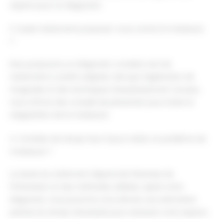
experts pour un diagnostic.
3. Quels traitements proposez-vous contre la moisissure
?
Nous proposons un diagnostic complet suivi de
traitements curatifs adaptés, tels que l'application de
fongicides et des techniques d'assainissement. De plus,
nous offrons des conseils de prévention pour éviter la
réapparition de la moisissure.
4. Combien de temps faut-il pour traiter un problème de
moisissure ?
La durée du traitement dépend de l'étendue de
l'infestation et des méthodes utilisées. Après notre
diagnostic, nous pourrons vous donner une estimation
précise du temps nécessaire pour restaurer votre espace.