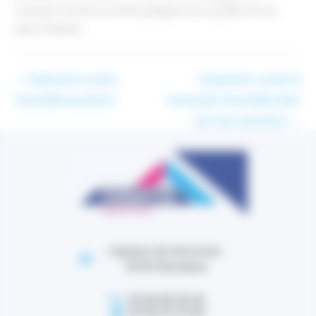
croissant envers la santé publique et la qualité de vie
dans l'habitat.
←
Traitement contre
Traitement contre la
l’humidité Arcachon
remontée d’humidité dans
les murs Arcachon
→
Impasse de lestonnat,
33100 Bordeaux
05 56 86 38 40
05 56 32 24 95