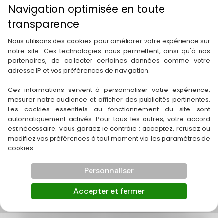
termites Bordeaux
Bienvenue chez TERMITOX, votre expert en protection
du patrimoine immobilier depuis 1953 ! Si vous êtes
Nous utilisons des cookies pour améliorer votre expérience sur
propriétaire ou futur acquéreur, vous savez à quel
notre site. Ces technologies nous permettent, ainsi qu'à nos
point il est crucial de préserver la santé de vos biens.
partenaires, de collecter certaines données comme votre
Les termites peuvent causer des dommages
adresse IP et vos préférences de navigation.
considérables, mais ne vous inquiétez pas, nous
Ces informations servent à personnaliser votre expérience,
sommes là pour vous aider ! Pourquoi
mesurer notre audience et afficher des publicités pertinentes.
Les cookies essentiels au fonctionnement du site sont
Traitement
Lire la suite
automatiquement activés. Pour tous les autres, votre accord
est nécessaire. Vous gardez le contrôle : acceptez, refusez ou
contre
modifiez vos préférences à tout moment via les paramètres de
les
cookies.
Traitement contre les
termites
Bordeaux
termites Libourne
Personnaliser
Accepter et fermer
Introduction Bienvenue sur la page dédiée au
traitement contre les termites à Libourne ! Chez