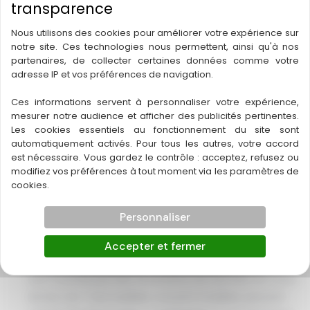
du bois et assainissement du bâti depuis 1953 ! Si vous
habitez à Libourne ou dans ses environs, vous savez
Nous utilisons des cookies pour améliorer votre expérience sur
notre site. Ces technologies nous permettent, ainsi qu'à nos
probablement à quel point les termites peuvent
partenaires, de collecter certaines données comme votre
représenter une menace sérieuse pour votre
adresse IP et vos préférences de navigation.
patrimoine immobilier. Avec plus de 70 ans
d’expérience et plus de 40 000 clients satisfaits,
Ces informations servent à personnaliser votre expérience,
mesurer notre audience et afficher des publicités pertinentes.
Les cookies essentiels au fonctionnement du site sont
Traitement
Lire la suite
automatiquement activés. Pour tous les autres, votre accord
anti-
est nécessaire. Vous gardez le contrôle : acceptez, refusez ou
termites
modifiez vos préférences à tout moment via les paramètres de
Traitement anti-termites
cookies.
Libourne
Arcachon
Personnaliser
Protégez votre patrimoine avec TERMITOX à Arcachon
Accepter et fermer
! Saviez-vous qu'environ 30% des foyers en France
sont touchés par des infestations de termites au cours
de leur vie ? Ces nuisibles, souvent invisibles, peuvent