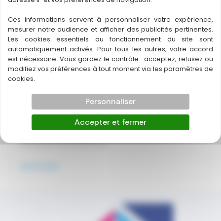
Désinfection
Lire la suite
Ces informations servent à personnaliser votre expérience,
Libourne
mesurer notre audience et afficher des publicités pertinentes.
Les cookies essentiels au fonctionnement du site sont
Désinfection Arcachon
automatiquement activés. Pour tous les autres, votre accord
est nécessaire. Vous gardez le contrôle : acceptez, refusez ou
Bienvenue chez TERMITOX, votre expert en
modifiez vos préférences à tout moment via les paramètres de
cookies.
désinfection dans le bassin d'Arcachon ! Avec plus de
70 ans d’expérience, nous sommes fiers de protéger
Personnaliser
votre santé et de préserver la qualité de vos espaces
de vie. Que vous soyez un particulier soucieux de votre
Accepter et fermer
habitat ou une collectivité en quête de solutions
efficaces, nous avons les
Désinfection
Lire la suite
Arcachon